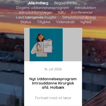
Alle indlæg
Begivenheder
Dagens uddannelsesprogram
Introduktion
Introduktionslæger
KBU
Konferencer
Lavt hængende frugter
Simulationstræning
Status
Tillykke
Videnskab
nyhed
16. juli 2026
nye
Nyt Uddannelsesprogram
Nyt 
urgisk
Introuddanne Kirurgisk
lbæk
afd. Holbæk
læse
Fortsæt med at læse
For