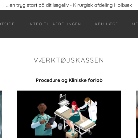
....en tryg start på dit lægeliv - Kirurgisk afdeling Holbæk
RTSIDE
INTRO TIL AFDELINGEN
KBU LÆGE
ME
VÆRKTØJSKASSEN
Procedure og Kliniske forløb