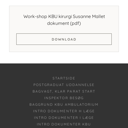
Work-shop KBU kirurgi Susanne Mallet
dokument
(pdf)
DOWNLOAD
STARTSIDE
POSTGRADUAT UDDANNELSE
BAGVAGT, KLAR PARAT START
INSPEKTOR BESØG
BAGGRUND KBU AMBULATORIUM
INTRO DOKUMENTER H LÆGE
INTRO DOKUMENTER I LÆGE
INTRO DOKUMENTER KBU