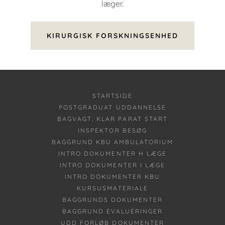
læger.
KIRURGISK FORSKNINGSENHED
STARTSIDE
POSTGRADUAT UDDANNELSE
BAGVAGT, KLAR PARAT START
INSPEKTOR BESØG
BAGGRUND KBU AMBULATORIUM
INTRO DOKUMENTER H LÆGE
INTRO DOKUMENTER I LÆGE
INTRO DOKUMENTER KBU
KURSUSMATERIALE
BAGGRUNDS DOKUMENTER
BAGGRUND EVALUERINGER
UDD FORLØB DOKUMENTER