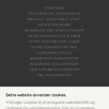
STARTSIDE
POSTGRADUAT UDDANNELSE
BAGVAGT, KLAR PARAT START
INSPEKTOR BESØG
BAGGRUND KBU AMBULATORIUM
INTRO DOKUMENTER H LÆGE
INTRO DOKUMENTER I LÆGE
INTRO DOKUMENTER KBU
KURSUSMATERIALE
BAGGRUNDS DOKUMENTER
BAGGRUND EVALUERINGER
UDD FORLØB DOKUMENTER
KBU DOKUMENTER
KUH
Dette website anvender cookies.
Vi bruger cookies til at analysere websitetrafik og
optimere din websiteoplevelse. Når du accepterer