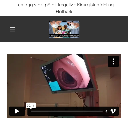
....en tryg start på dit lægeliv - Kirurgisk afdeling
Holbæk