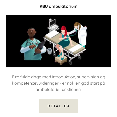
KBU ambulatorium
Fire fulde dage med introduktion, supervision og
kompetencevurderinger - er nok en god start på
ambulatorie funktionen.
DETALJER