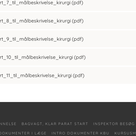
_7_til_målbeskrivelse_kirurgi
(pdf)
_8_til_målbeskrivelse_kirurgi
(pdf)
_9_til_målbeskrivelse_kirurgi
(pdf)
_10_til_målbeskrivelse_kirurgi
(pdf)
_11_til_målbeskrivelse_kirurgi
(pdf)
NNELSE
BAGVAGT, KLAR PARAT START
INSPEKTOR BESØG
DOKUMENTER I LÆGE
INTRO DOKUMENTER KBU
KURSUSM