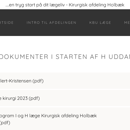
....en tryg start på dit lægeliv - Kirurgisk afdeling Holbæk
RTSIDE
INTRO TIL AFDELINGEN
KBU LÆGE
ME
 DOKUMENTER I STARTEN AF H UDD
lert-Kristensen
(pdf)
 kirurgi 2023
(pdf)
gram I og H læge Kirurgisk afdeling Holbæk
(pdf)