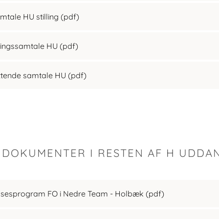
mtale HU stilling
(pdf)
ringssamtale HU
(pdf)
ttende samtale HU
(pdf)
E DOKUMENTER I RESTEN AF H UDDA
sesprogram FO i Nedre Team - Holbæk
(pdf)