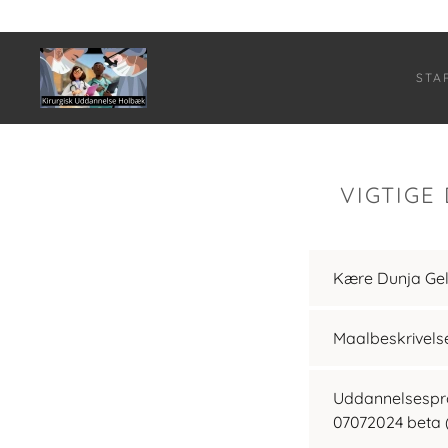
STA
VIGTIGE
Kære Dunja Gel
Maalbeskrivelse
Uddannelsespro
07072024 beta